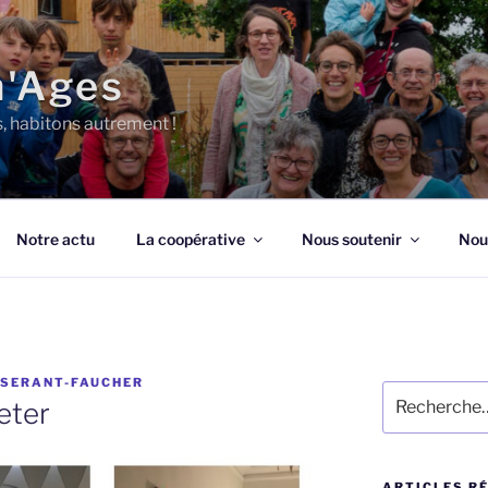
n'Ages
s, habitons autrement !
Notre actu
La coopérative
Nous soutenir
Nou
SSERANT-FAUCHER
Recherche
eter
pour
:
ARTICLES R