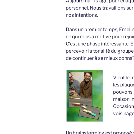
Aujourd’hui il s’agit pour chaqu
personnel. Nous travaillons sur
nos intentions.
Dans un premier temps, Émeline
ce qui nous a motivé pour rejoin
C’est une phase intéressante. 
percevoir la tonalité du groupe
de continuer à se mieux connaî
Vient le 
les plaqu
pouvons i
maison in
Occasion 
voisinag
Un brainstorming est proposé s