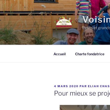
Aller
au
contenu
Voisi
principal
Petits et grand
Accueil
Charte fondatrice
PUBLIÉ
4 MARS 2020
PAR
ELIAH CHA
LE
Pour mieux se proj