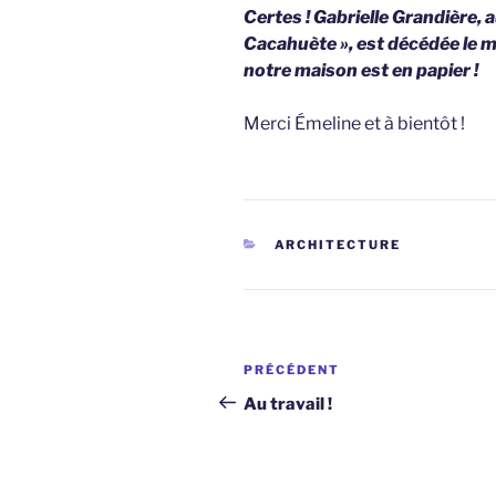
Certes ! Gabrielle Grandière, 
Cacahuète
», est décédée le mo
notre maison est en papier !
Merci Émeline et à bientôt !
CATÉGORIES
ARCHITECTURE
Navigation
Article
PRÉCÉDENT
de
précédent
Au travail !
l’article