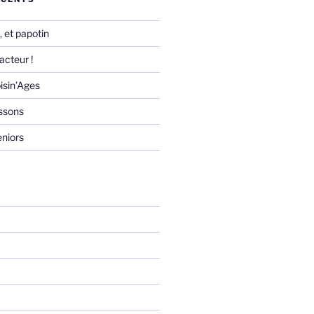
 et papotin
acteur !
isin’Ages
essons
eniors