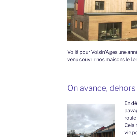
Voilà pour Voisin’Ages une année
venu couvrir nos maisons le 1e
On avance, dehors
En dé
pavag
roule 
Cela 
vie p