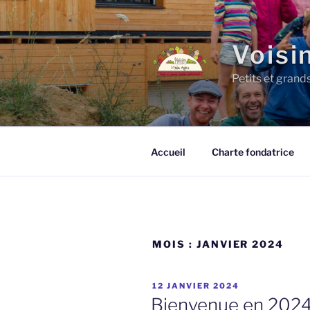
Aller
au
contenu
Voisi
principal
Petits et grand
Accueil
Charte fondatrice
MOIS :
JANVIER 2024
PUBLIÉ
12 JANVIER 2024
LE
Bienvenue en 202