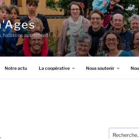
n'Ages
s, habitons autrement !
Notre actu
La coopérative
Nous soutenir
Nou
Recherche
4
pour