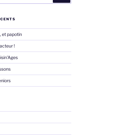
ÉCENTS
 et papotin
acteur !
isin’Ages
essons
eniors