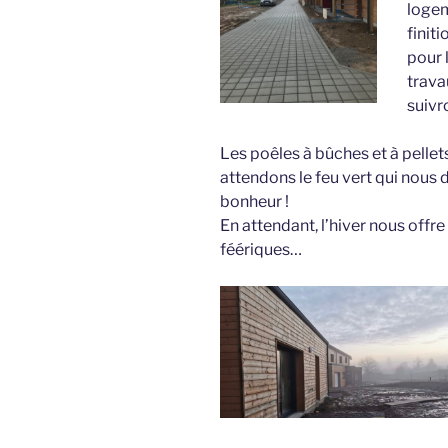
logem
finit
pour 
trava
suivr
Les poêles à bûches et à pellets
attendons le feu vert qui nous do
bonheur !
En attendant, l’hiver nous offre
féériques…