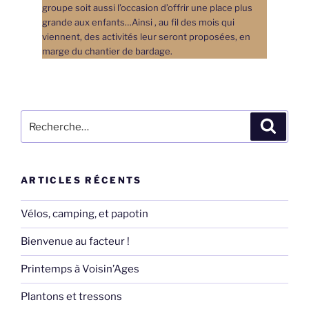
groupe soit aussi l’occasion d’offrir une place plus
grande aux enfants…Ainsi , au fil des mois qui
viennent, des activités leur seront proposées, en
marge du chantier de bardage.
Recherche
Recher
pour
:
ARTICLES RÉCENTS
Vélos, camping, et papotin
Bienvenue au facteur !
Printemps à Voisin’Ages
Plantons et tressons