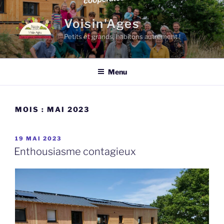
Aller
au
Voisin'Ages
contenu
Petits et grands, habitons autrement !
principal
Menu
MOIS :
MAI 2023
PUBLIÉ
19 MAI 2023
LE
Enthousiasme contagieux