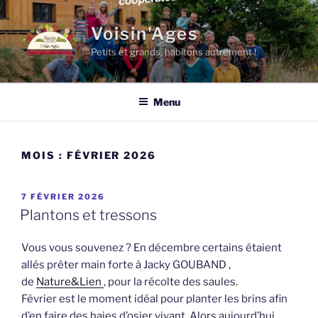
Aller
au
Voisin'Ages
contenu
Petits et grands, habitons autrement !
principal
Menu
MOIS :
FÉVRIER 2026
PUBLIÉ
7 FÉVRIER 2026
LE
Plantons et tressons
Vous vous souvenez ? En décembre certains étaient
allés prêter main forte à Jacky GOUBAND ,
de
Nature&Lien
, pour la récolte des saules.
Février est le moment idéal pour planter les brins afin
d’en faire des haies d’osier vivant. Alors aujourd’hui