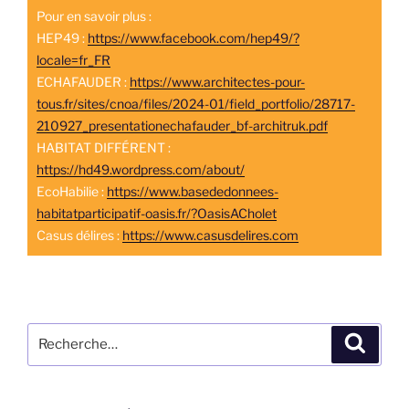
Pour en savoir plus :
HEP49 :
https://www.facebook.com/hep49/?
locale=fr_FR
ECHAFAUDER :
https://www.architectes-pour-
tous.fr/sites/cnoa/files/2024-01/field_portfolio/28717-
210927_presentationechafauder_bf-architruk.pdf
HABITAT DIFFÉRENT :
https://hd49.wordpress.com/about/
EcoHabilie :
https://www.basededonnees-
habitatparticipatif-oasis.fr/?OasisACholet
Casus délires :
https://www.casusdelires.com
Recherche
Recher
pour
: