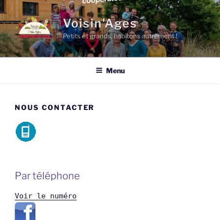
Aller
au
Voisin'Ages
contenu
Petits et grands, habitons autrement !
principal
Menu
NOUS CONTACTER
Par téléphone
Voir le numéro