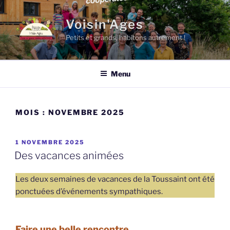
Aller
au
Voisin'Ages
contenu
Petits et grands, habitons autrement !
principal
Menu
MOIS :
NOVEMBRE 2025
PUBLIÉ
1 NOVEMBRE 2025
LE
Des vacances animées
Les deux semaines de vacances de la Toussaint ont été
ponctuées d’événements sympathiques.
Faire une belle rencontre