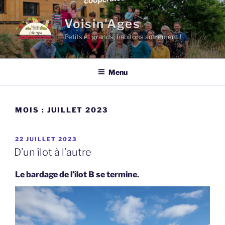
Aller
au
Voisin'Ages
contenu
Petits et grands, habitons autrement !
principal
Menu
MOIS :
JUILLET 2023
PUBLIÉ
22 JUILLET 2023
LE
D’un îlot à l’autre
Le bardage de l’îlot B se termine.