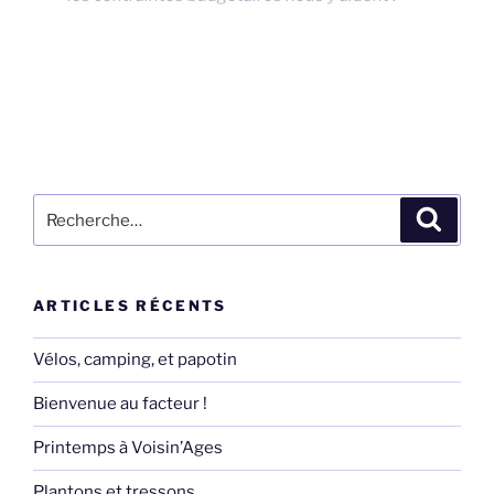
Recherche
Recher
pour
:
ARTICLES RÉCENTS
Vélos, camping, et papotin
Bienvenue au facteur !
Printemps à Voisin’Ages
Plantons et tressons