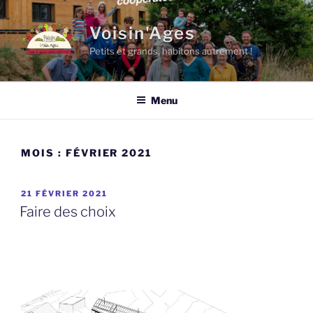
Aller
au
Voisin'Ages
contenu
Petits et grands, habitons autrement !
principal
Menu
MOIS :
FÉVRIER 2021
PUBLIÉ
21 FÉVRIER 2021
LE
Faire des choix