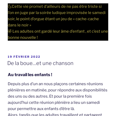
🌜Cette vie promet d’ailleurs de ne pas être triste si
l’on en juge par la soirée ludique improvisée le samedi
soir, le point d’orgue étant un jeu de « cache-cache
dans le noir »
🤣 Les adultes ont gardé leur âme d’enfant , et c’est une
bonne nouvelle !
PUBLIÉ
19 FÉVRIER 2022
LE
De la boue…et une chanson
Au travail les enfants !
Depuis plus d’un an nous plaçons certaines réunions
plénières en matinée, pour répondre aux disponibilités
des uns ou des autres. Et pour la première fois
aujourd’hui cette réunion plénière a lieu un samedi
pour permettre aux enfants d’être là.
Alors, tandis que les adultes travaillent et partagent