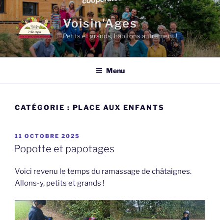
Aller
au
Voisin'Ages
contenu
Petits et grands, habitons autrement !
principal
Menu
CATÉGORIE :
PLACE AUX ENFANTS
PUBLIÉ
11 OCTOBRE 2025
LE
Popotte et papotages
Voici revenu le temps du ramassage de châtaignes.
Allons-y, petits et grands !