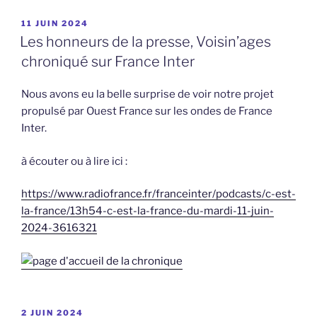
PUBLIÉ
11 JUIN 2024
LE
Les honneurs de la presse, Voisin’ages
chroniqué sur France Inter
Nous avons eu la belle surprise de voir notre projet
propulsé par Ouest France sur les ondes de France
Inter.
à écouter ou à lire ici :
https://www.radiofrance.fr/franceinter/podcasts/c-est-
la-france/13h54-c-est-la-france-du-mardi-11-j
uin-
2024-3616321
PUBLIÉ
2 JUIN 2024