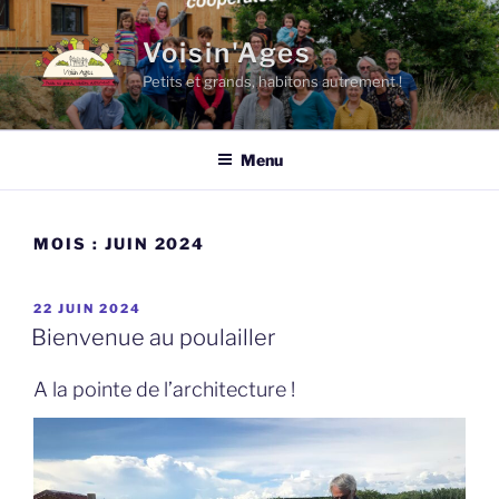
Aller
au
Voisin'Ages
contenu
Petits et grands, habitons autrement !
principal
Menu
MOIS :
JUIN 2024
PUBLIÉ
22 JUIN 2024
LE
Bienvenue au poulailler
A la pointe de l’architecture !