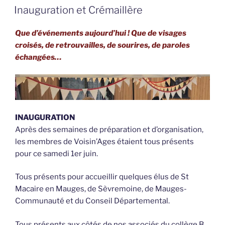
LE
Inauguration et Crémaillère
Que d’événements aujourd’hui ! Que de visages
croisés, de retrouvailles, de sourires, de paroles
échangées…
INAUGURATION
Après des semaines de préparation et d’organisation,
les membres de Voisin’Ages étaient tous présents
pour ce samedi 1er juin.
Tous présents pour accueillir quelques élus de St
Macaire en Mauges, de Sèvremoine, de Mauges-
Communauté et du Conseil Départemental.
Tous présents aux côtés de nos associés du collège B