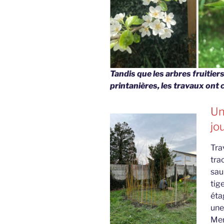
Tandis que les arbres fruitier
printanières, les travaux ont
Un
jou
Tra
trac
sau
tig
éta
une
Mer