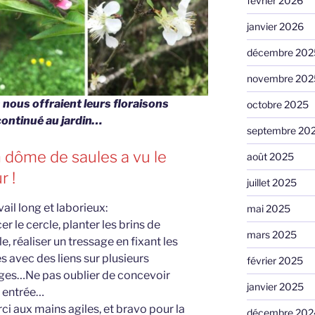
février 2026
janvier 2026
décembre 202
novembre 202
s nous offraient leurs floraisons
octobre 2025
 continué au jardin…
septembre 20
 dôme de saules a vu le
août 2025
r !
juillet 2025
vail long et laborieux:
mai 2025
er le cercle, planter les brins de
mars 2025
le, réaliser un tressage en fixant les
es avec des liens sur plusieurs
février 2025
ges…Ne pas oublier de concevoir
janvier 2025
 entrée…
ci aux mains agiles, et bravo pour la
décembre 202