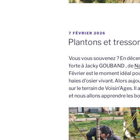
PUBLIÉ
7 FÉVRIER 2026
LE
Plantons et tresso
Vous vous souvenez ? En décemb
forte à Jacky GOUBAND , de
Na
Février est le moment idéal pour
haies d’osier vivant. Alors auj
sur le terrain de Voisin’Ages. I
et nous allons apprendre les b