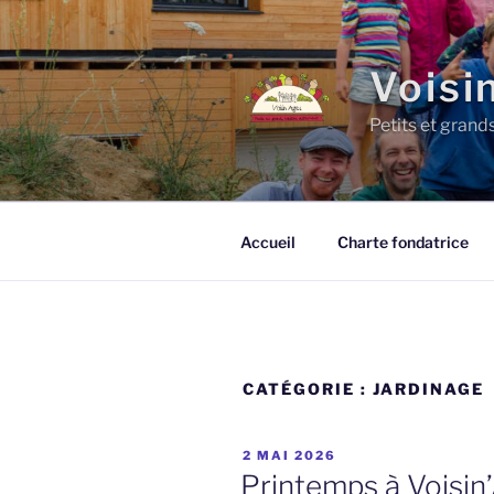
Aller
au
contenu
Voisi
principal
Petits et grand
Accueil
Charte fondatrice
CATÉGORIE :
JARDINAGE
PUBLIÉ
2 MAI 2026
LE
Printemps à Voisin