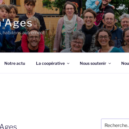
n'Ages
s, habitons autrement !
Notre actu
La coopérative
Nous soutenir
Nou
Recherche
’Ages
pour