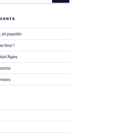
ÉCENTS
 et papotin
acteur !
isin’Ages
essons
eniors