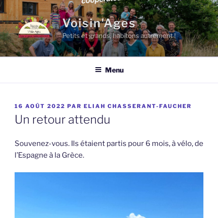
Aller
au
Voisin'Ages
contenu
Petits et grands, habitons autrement !
principal
Menu
PUBLIÉ
16 AOÛT 2022
PAR
ELIAH CHASSERANT-FAUCHER
LE
Un retour attendu
Souvenez-vous. Ils étaient partis pour 6 mois, à vélo, de
l’Espagne à la Grèce.