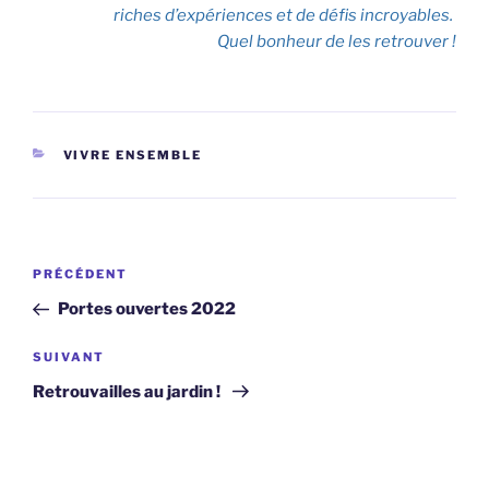
riches d’expériences et de défis incroyables.
Quel bonheur de les retrouver !
CATÉGORIES
VIVRE ENSEMBLE
Navigation
Article
PRÉCÉDENT
de
précédent
Portes ouvertes 2022
l’article
Article
SUIVANT
suivant
Retrouvailles au jardin !