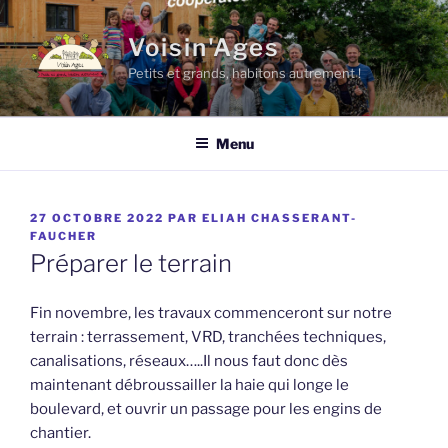
Aller
au
Voisin'Ages
contenu
Petits et grands, habitons autrement !
principal
Menu
PUBLIÉ
27 OCTOBRE 2022
PAR
ELIAH CHASSERANT-
LE
FAUCHER
Préparer le terrain
Fin novembre, les travaux commenceront sur notre
terrain : terrassement, VRD, tranchées techniques,
canalisations, réseaux…..Il nous faut donc dès
maintenant débroussailler la haie qui longe le
boulevard, et ouvrir un passage pour les engins de
chantier.