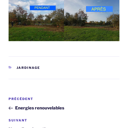
CATÉGORIES
JARDINAGE
Navigation
Article
PRÉCÉDENT
de
précédent
Energies renouvelables
l’article
Article
SUIVANT
suivant