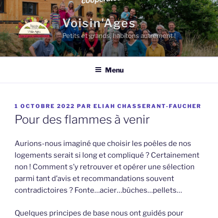
Aller
au
Voisin'Ages
contenu
Petits et grands, habitons autrement !
principal
Menu
PUBLIÉ
1 OCTOBRE 2022
PAR
ELIAH CHASSERANT-FAUCHER
LE
Pour des flammes à venir
Aurions-nous imaginé que choisir les poêles de nos
logements serait si long et compliqué ? Certainement
non ! Comment s’y retrouver et opérer une sélection
parmi tant d’avis et recommandations souvent
contradictoires ? Fonte…acier…bûches…pellets…
Quelques principes de base nous ont guidés pour