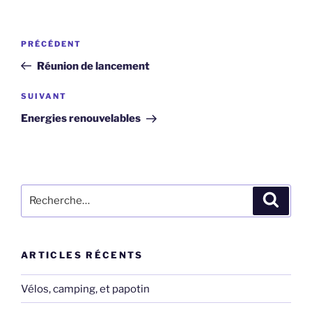
Navigation
Article
PRÉCÉDENT
de
précédent
Réunion de lancement
l’article
Article
SUIVANT
suivant
Energies renouvelables
Recherche
Recher
pour
:
ARTICLES RÉCENTS
Vélos, camping, et papotin