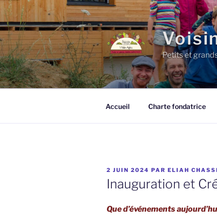
Aller
au
contenu
Voisi
principal
Petits et grand
Accueil
Charte fondatrice
PUBLIÉ
2 JUIN 2024
PAR
ELIAH CHASS
LE
Inauguration et Cr
Que d’événements aujourd’hui 