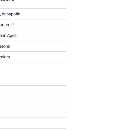
 et papotin
acteur !
isin’Ages
essons
eniors