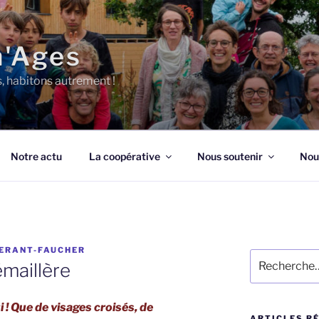
n'Ages
s, habitons autrement !
Notre actu
La coopérative
Nous soutenir
Nou
ERANT-FAUCHER
Recherche
émaillère
pour
:
! Que de visages croisés, de
ARTICLES R