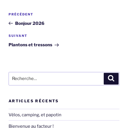
Navigation
Article
PRÉCÉDENT
de
précédent
Bonjour 2026
l’article
Article
SUIVANT
suivant
Plantons et tressons
Recherche
Recher
pour
:
ARTICLES RÉCENTS
Vélos, camping, et papotin
Bienvenue au facteur !