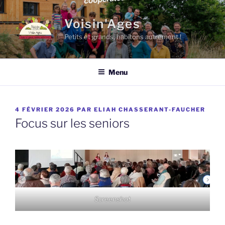
Aller
au
Voisin'Ages
contenu
Petits et grands, habitons autrement !
principal
Menu
PUBLIÉ
4 FÉVRIER 2026
PAR
ELIAH CHASSERANT-FAUCHER
LE
Focus sur les seniors
Screenshot