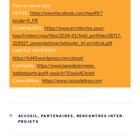
Pour en savoir plus :
HEP49 :
https://www.facebook.com/hep49/?
locale=fr_FR
ECHAFAUDER :
https://www.architectes-pour-
tous.fr/sites/cnoa/files/2024-01/field_portfolio/28717-
210927_presentationechafauder_bf-architruk.pdf
HABITAT DIFFÉRENT :
https://hd49.wordpress.com/about/
EcoHabilie :
https://www.basededonnees-
habitatparticipatif-oasis.fr/?OasisACholet
Casus délires :
https://www.casusdelires.com
CATÉGORIES
ACCUEIL
,
PARTENAIRES
,
RENCONTRES INTER-
PROJETS