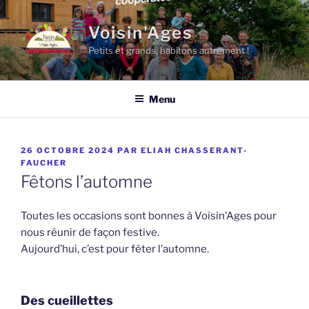
Aller
au
Voisin'Ages
contenu
Petits et grands, habitons autrement !
principal
Menu
PUBLIÉ
26 OCTOBRE 2024
PAR
ELIAH CHASSERANT-
LE
FAUCHER
Fêtons l’automne
Toutes les occasions sont bonnes à Voisin’Ages pour
nous réunir de façon festive.
Aujourd’hui, c’est pour fêter l’automne.
Des cueillettes