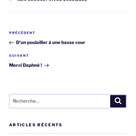
Navigation
Article
PRÉCÉDENT
de
précédent
D’un poulailler à une basse cour
l’article
Article
SUIVANT
suivant
Merci Daphné !
Recherche
Recher
pour
:
ARTICLES RÉCENTS