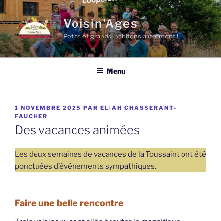
Aller
au
Voisin'Ages
contenu
Petits et grands, habitons autrement !
principal
Menu
PUBLIÉ
1 NOVEMBRE 2025
PAR
ELIAH CHASSERANT-
LE
FAUCHER
Des vacances animées
Les deux semaines de vacances de la Toussaint ont été
ponctuées d’événements sympathiques.
Faire une belle rencontre