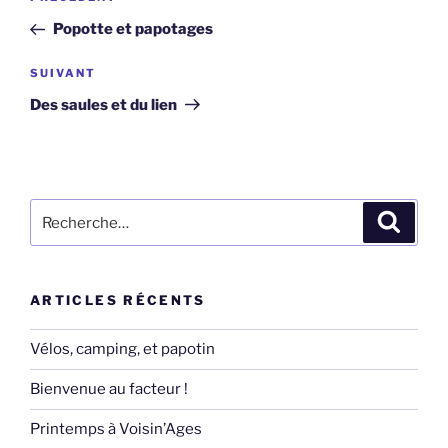
de
précédent
Popotte et papotages
l’article
Article
SUIVANT
suivant
Des saules et du lien
Recherche
Recher
pour
:
ARTICLES RÉCENTS
Vélos, camping, et papotin
Bienvenue au facteur !
Printemps à Voisin’Ages