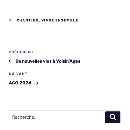
CATÉGORIES
CHANTIER
,
VIVRE ENSEMBLE
Navigation
Article
PRÉCÉDENT
de
précédent
De nouvelles vies à Voisin’Ages
l’article
Article
SUIVANT
suivant
AGO 2024
Recherche
Recher
pour
: