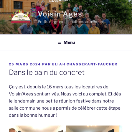
Aller
au
Voisin'Ages
contenu
Petits et grands, habitons autrement !
principal
Menu
PUBLIÉ
25 MARS 2024
PAR
ELIAH CHASSERANT-FAUCHER
LE
Dans le bain du concret
Ça y est, depuis le 16 mars tous les locataires de
Voisin’Ages sont arrivés. Nous voici au complet. Et dès
le lendemain une petite réunion festive dans notre
salle commune nous a permis de célébrer cette étape
dans la bonne humeur !